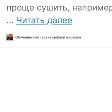
проще сушить, например
Как
…
Читать далее
быстро
высушить
диван
Обучение химчистке мебели и ковров
или
матрас?