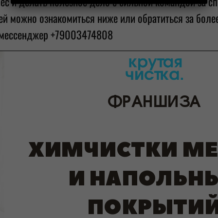
изнес и делать полезное дело с сильной командой за
ией можно ознакомиться ниже или обратиться за бол
й мессенджер +79003474808