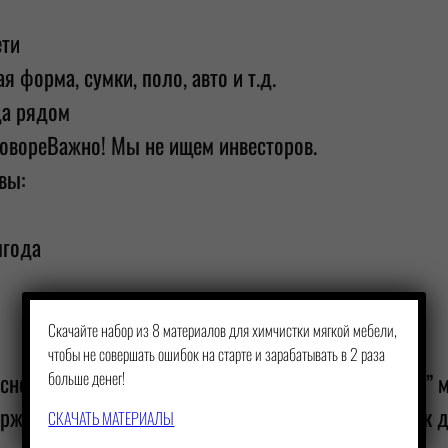
ети
форма, сумки, поло, авто и т.д.
да рядом
овореВажно! Мы не ищем инвесторов.
вы:
лгода
×
Скачайте набор из 8 материалов для химчистки мягкой мебели,
чтобы не совершать ошибок на старте и зарабатывать в 2 раза
сновной работой. Но будь готов — “Крутая Чистка” 
больше денег!
жим. Но мы хотим, чтобы ты серьёзно подходил к де
СКАЧАТЬ МАТЕРИАЛЫ