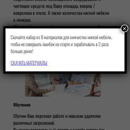
чистящих средств под Вашу площадь ковров /
ковролина в отеле. А также количества мягкой мебели
в номерах.
Обсудим бюджет и найдем самое выгодное для Вас
×
решение
Скачайте набор из 8 материалов для химчистки мягкой мебели,
чтобы не совершать ошибок на старте и зарабатывать в 2 раза
больше денег!
СКАЧАТЬ МАТЕРИАЛЫ
Обучение
Обучим Ваш персонал работе и навыкам удаления
различных загрязнений.
Выдадим персональный доступ к онлайн курсам (на