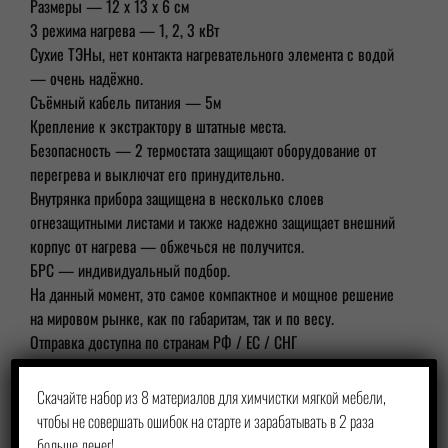
Размеры — 12 х 13 х 6 см
3 режима нагрева — 1, 2, 3 кВт
Сухие ТЭНы, нет контакта нагревательного элемента с водой
— очень надёжно.
Съёмный кабель питания — 5м
Крепление к экстрактору в штатные места.
Безопасность — 2 термостата защищают оборудование от
перегрева и выключат его принудительно.
Внутрянка прибора защищена в несколько слоев
огнезащитными листами и также надежно защищает внешний
корпус от нагрева — обжечься не получится.
БРС — индивидуальный подбор.
На данный момент, это самое компактное и мощное решение
на мировом рынке, как по габаритам, так и по весу.
Отправка доступна по странам РФ / ЕС / СНГ
27 000 руб
Скачайте набор из 8 материалов для химчистки мягкой мебели,
чтобы не совершать ошибок на старте и зарабатывать в 2 раза
больше денег!