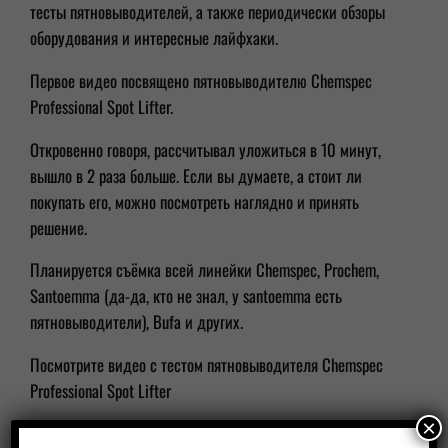
тесты пятновыводителей, а также периодически обзоры
оборудования и интересные лайфхаки.
Первое видео посвящено пятновыводителю Chemspec
Professional Spot Lifter.
Откровенно говоря, рассчитывал уложиться в 10 минут,
вышло в 2 раза больше. Если вы думаете, а стоит ли
покупать его, можно посмотреть наглядно и принять
решение.
Планируется съёмка всей линейки Chemspec, Prochem,
Santoemma (да-да, кто не знал, у santoemma есть
пятновыводители), Bufa и других.
Посмотрите видео с тестом пятновыводителя Chemspec
Professional Spot Lifter
×