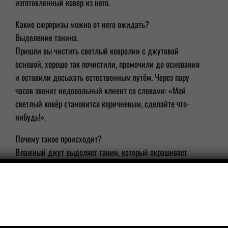
изготовленный ковёр из него.
Какие сюрпризы можно от него ожидать?
Выделение танина.
Пришли вы чистить светлый ковролин с джутовой
основой, хорошо так почистили, промочили до основания
и оставили досыхать естественным путём. Через пару
часов звонит недовольный клиент со словами: «Мой
светлый ковёр становится коричневым, сделайте что-
нибудь!».
Почему такое происходит?
Влажный джут выделяет танин, который окрашивает
волокна в желто-коричневый цвет.
Джутовые ковры обязательно нужно ополаскивать
кислотой, чтобы предотвратить потемнение и обязательно
принудительно сушить.
Чем дольше сохнет джутовый ковёр, тем больше проблем