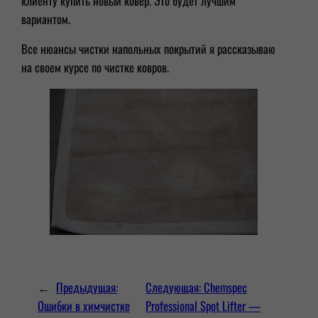
клиенту купить новый ковёр. Это будет лучшим
вариантом.
Все нюансы чистки напольных покрытий я рассказываю
на своем курсе по чистке ковров.
←
Предыдущая:
Следующая:
Chemspec
Ошибки в химчистке
Professional Spot Lifter —