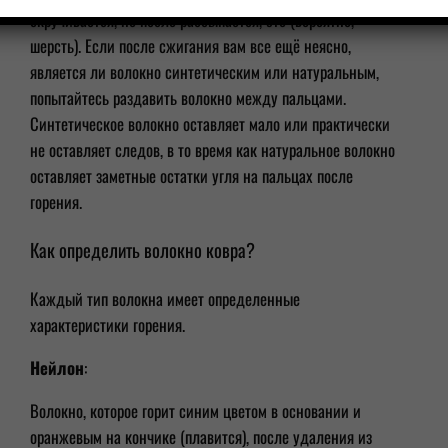
скручивается, но после рассыпается, это (вероятно,
шерсть). Если после сжигания вам все ещё неясно,
является ли волокно синтетическим или натуральным,
попытайтесь раздавить волокно между пальцами.
Синтетическое волокно оставляет мало или практически
не оставляет следов, в то время как натуральное волокно
оставляет заметные остатки угля на пальцах после
горения.
Как определить волокно ковра?
Каждый тип волокна имеет определенные
характеристики горения.
Нейлон
:
Волокно, которое горит синим цветом в основании и
оранжевым на кончике (плавится), после удаления из