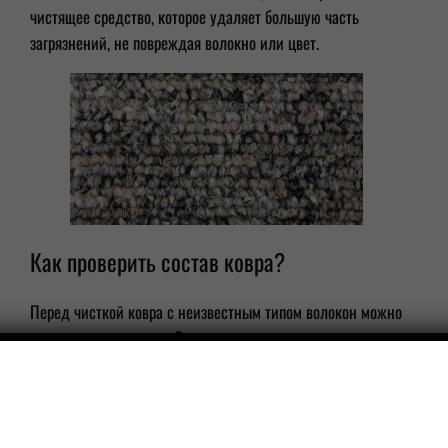
чистящее средство, которое удаляет большую часть
загрязнений, не повреждая волокно или цвет.
Как проверить состав ковра?
Перед чисткой ковра с неизвестным типом волокон можно
провести тест на ожог. Вам нужно отрезать пару волокон и
поджечь их, но только зажигалкой, спички не подойдут.
Если нить скручивается в твердый, цельный, жесткий
шарик — она синтетическая (вероятно, нейлон, полиэстер
или олефин). При натуральном волокне нить