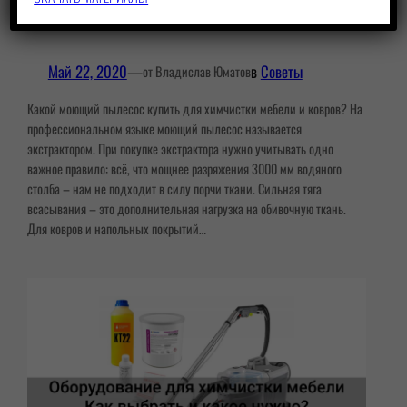
Какой моющий пылесос купить?
Май 22, 2020
—
в
Советы
от Владислав Юматов
Какой моющий пылесос купить для химчистки мебели и ковров? На
профессиональном языке моющий пылесос называется
экстрактором. При покупке экстрактора нужно учитывать одно
важное правило: всё, что мощнее разряжения 3000 мм водяного
столба – нам не подходит в силу порчи ткани. Сильная тяга
всасывания – это дополнительная нагрузка на обивочную ткань.
Для ковров и напольных покрытий…