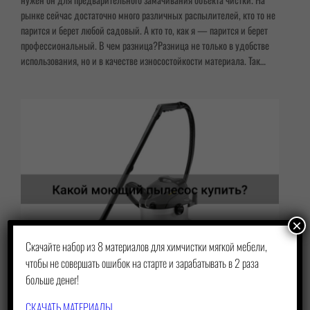
рынке сейчас достаточно много различных распылителей, кто то не
парится и берет любой садовый. А кто то, как я — парится и берет
профессиональный. В чем разница?Разница не только в удобстве
использования, но и в качестве износостойкости материала. Так…
×
Скачайте набор из 8 материалов для химчистки мягкой мебели,
чтобы не совершать ошибок на старте и зарабатывать в 2 раза
больше денег!
СКАЧАТЬ МАТЕРИАЛЫ