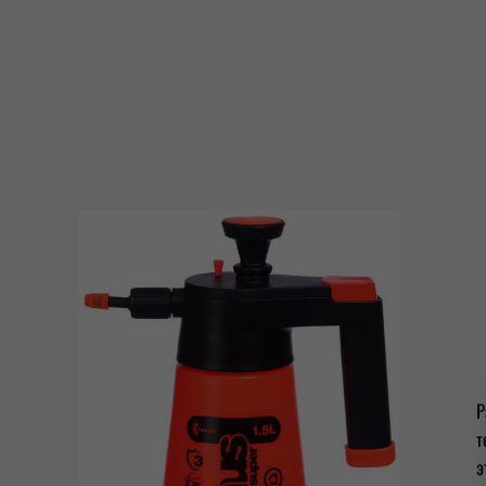
Р
т
э