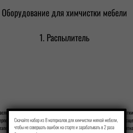
Оборудование для химчистки мебели
1. Распылитель
×
аспылитель нужен для предварительного замачивания объекта чистки
ерпеновый преспрей. Энзимы, к примеру — это активные белки, расщ
Скачайте набор из 8 материалов для химчистки мягкой мебели,
чтобы не совершать ошибок на старте и зарабатывать в 2 раза
тапе, в совокупном использовании с щеткой, удаляются разводы, пятн