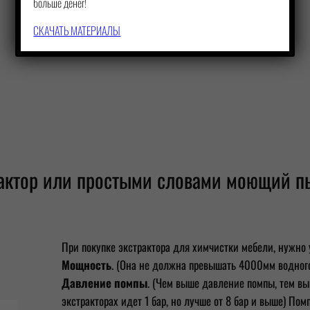
больше денег!
Как выбрать распылитель
СКАЧАТЬ МАТЕРИАЛЫ
рактор или простыми словами моющий п
При покупке экстрактора для химчистки мебели, нужно
Мощность
. (Она не должна превышать 4000мм водного
Давление помпы
. (Чем выше давление помпы, тем в
экстракторах идет 1 бар, но лучше от 8 бар и выше) Пом